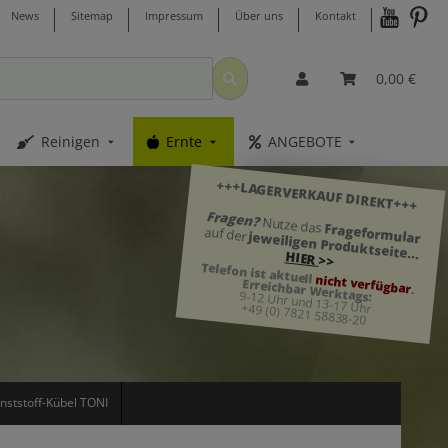
News
Sitemap
Impressum
Über uns
Kontakt
0,00 €
Reinigen
Ernte
ANGEBOTE
+++LAGERVERKAUF DIREKT+++
Fragen?
Nutze das
Frageformular
auf der
jeweiligen Produktseite...
HIER
>>
Telefon ist aktuell
nicht verfügbar
Erreichbar Werktags:
.
9-12 Uhr und 13-17 Uhr
+49 (0) 7821 58838-20
nststoff-Kübel TONI
>