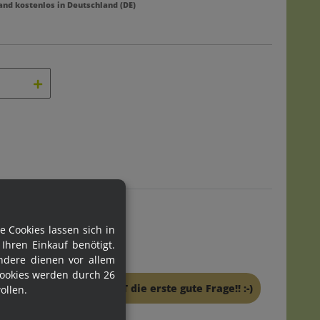
and kostenlos in Deutschland (DE)
 Cookies lassen sich in
hren Einkauf benötigt.
ndere dienen vor allem
ookies werden durch 26
sem Produkt. Stell JETZT die erste gute Frage!! :-)
ollen.