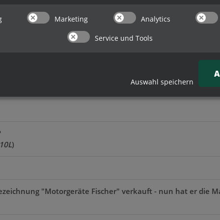
g
Marketing
Analytics
en hierzu:
Service und Tools
A
Auswahl speichern
3000047 ) eine Bedienungsanleitung oder CE-Erklärung?
?
 10L
)
Bezeichnung "Motorgeräte Fischer" verkauft - nun hat er die M