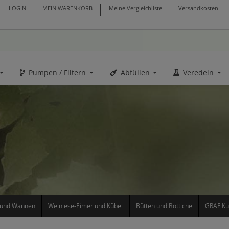
LOGIN
MEIN WARENKORB
Meine Vergleichliste
Versandkosten
Pumpen / Filtern
Abfüllen
Veredeln
r und Wannen
Weinlese-Eimer und Kübel
Bütten und Bottiche
GRAF Ku