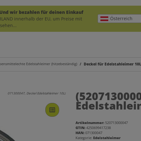
 Und wir bezahlen für deinen Einkauf
Österreich
ERLAND innerhalb der EU, um Preise mit
sehen...
bensmittelechte Edelstahleimer (hitzebeständig)
Deckel für Edelstahleimer 10
(520713000
071300047, Deckel Edelstahleimer 10L
:
Edelstahlei
Artikelnummer:
520713000047
GTIN:
4250699417238
HAN:
071300047
Kategorie:
Edelstahleimer