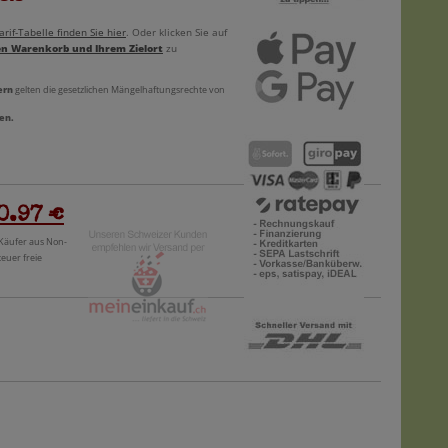
rif-Tabelle finden Sie hier
. Oder klicken Sie auf
en Warenkorb und Ihrem Zielort
zu
ern
gelten die gesetzlichen Mängelhaftungsrechte von
en.
0.97 €
 Käufer aus Non-
teuer freie