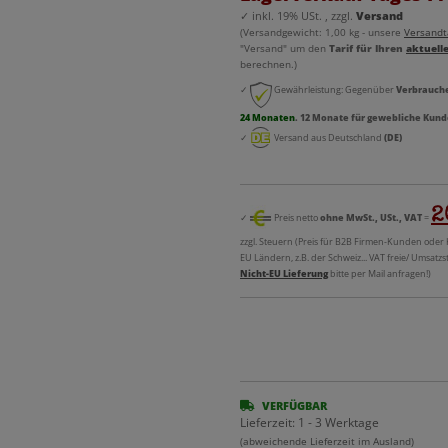
✓
inkl. 19% USt. , zzgl.
Versand
(Versandgewicht: 1,00 kg - unsere
Versandta
"Versand" um den
Tarif für Ihren
aktuell
berechnen.)
✓
Gewährleistung: Gegenüber
Verbrauch
24 Monaten
. 12 Monate für gewebliche Kund
✓
Versand aus Deutschland
(DE)
2
✓
Preis netto
ohne MwSt., USt., VAT
=
zzgl. Steuern (Preis für B2B Firmen-Kunden oder
EU Ländern, z.B. der Schweiz... VAT freie/ Umsatzs
Nicht-EU Lieferung
bitte per Mail anfragen!)
VERFÜGBAR
Lieferzeit:
1 - 3 Werktage
(abweichende Lieferzeit im Ausland)