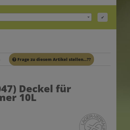
✔
Frage zu diesem Artikel stellen...??
L
047)
Deckel für
mer 10L