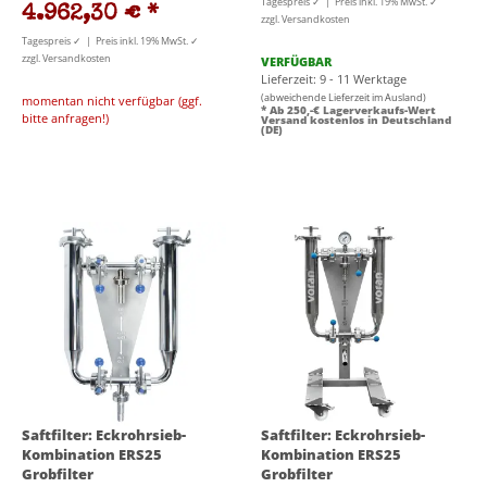
Tagespreis ✓ | Preis inkl. 19% MwSt. ✓
4.962,30 €
*
zzgl. Versandkosten
Tagespreis ✓ | Preis inkl. 19% MwSt. ✓
zzgl. Versandkosten
VERFÜGBAR
Lieferzeit: 9 - 11 Werktage
(abweichende Lieferzeit im Ausland)
momentan nicht verfügbar (ggf.
* Ab 250,-€ Lagerverkaufs-Wert
bitte anfragen!)
Versand kostenlos in Deutschland
(DE)
Saftfilter: Eckrohrsieb-
Saftfilter: Eckrohrsieb-
Kombination ERS25
Kombination ERS25
Grobfilter
Grobfilter