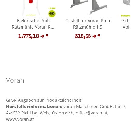
Elektrische Profi
Gestell für Voran Profi
Schne
Rätzmühle Voran RM
Rätzmühle 1,5
Apfel,Birn
1,5 / 650 kg/Std. Obst
Profi R
1.773,10 €
*
315,35 €
*
5
und Gemüse
Ersatzt
häckseln, 400V, 1,5
kW,
(versandkostenfrei)*
Voran
GPSR
Angaben zur Produktsicherheit
Herstellerinformationen:
voran Maschinen GmbH; Inn 7;
A-4632 Pichl bei Wels; Österreich; office@voran.at;
www.voran.at