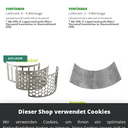
VERFÜGBAR
VERFÜGBAR
Lieferzeit: 6 - 8 Werktage
Lieferzeit: 2 - 4 Werktage
(abweichende Lieferzeit im Ausland)
(abweichende Lieferzeit im Ausland)
* Ab 250,-€ Lagerverkaufs-Wert
* Ab 250,-€ Lagerverkaufs-Wert
Versand kostenlos in Deutschland
Versand kostenlos in Deutschland
(DE)
(DE)
AUF LAGER
Langlochsieb 9 mm / Voran
Rundlochsieb 12 mm /
Dieser Shop verwendet Cookies
Profi Rätzmühle 2.2 /
Voran Profi Rätzmühle 5.5 /
Ersatzteil / Zubehör
Ersatzteil / Zubehör
Wir verwenden Cookies, um Ihnen ein optimales
72,59 €
*
86,87 €
*
Einkaufserlebnis bieten zu können. Diese Cookies lassen sich in