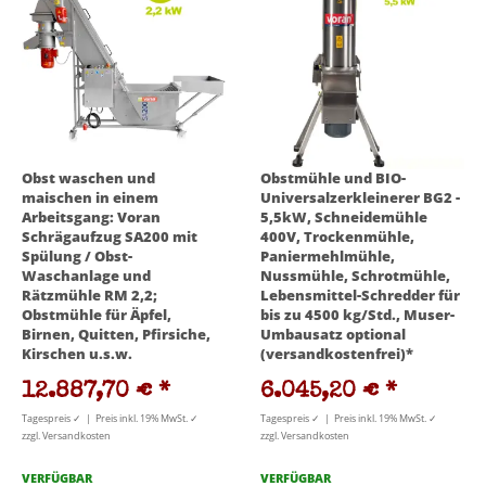
Obst waschen und
Obstmühle und BIO-
maischen in einem
Universalzerkleinerer BG2 -
Arbeitsgang: Voran
5,5kW, Schneidemühle
Schrägaufzug SA200 mit
400V, Trockenmühle,
Spülung / Obst-
Paniermehlmühle,
Waschanlage und
Nussmühle, Schrotmühle,
Rätzmühle RM 2,2;
Lebensmittel-Schredder für
Obstmühle für Äpfel,
bis zu 4500 kg/Std., Muser-
Birnen, Quitten, Pfirsiche,
Umbausatz optional
Kirschen u.s.w.
(versandkostenfrei)*
12.887,70 €
*
6.045,20 €
*
Tagespreis ✓ | Preis inkl. 19% MwSt. ✓
Tagespreis ✓ | Preis inkl. 19% MwSt. ✓
zzgl. Versandkosten
zzgl. Versandkosten
VERFÜGBAR
VERFÜGBAR