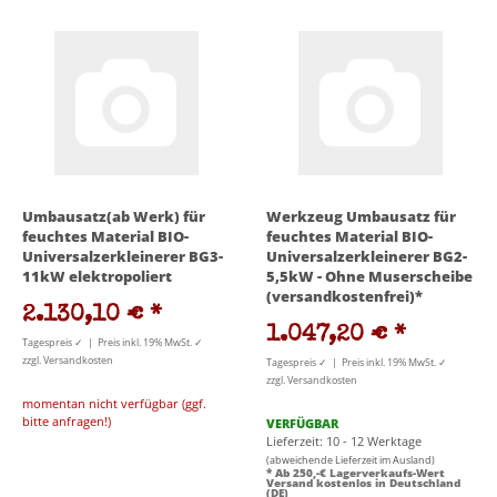
Umbausatz(ab Werk) für
Werkzeug Umbausatz für
feuchtes Material BIO-
feuchtes Material BIO-
Universalzerkleinerer BG3-
Universalzerkleinerer BG2-
11kW elektropoliert
5,5kW - Ohne Muserscheibe
(versandkostenfrei)*
2.130,10 €
*
1.047,20 €
*
Tagespreis ✓ | Preis inkl. 19% MwSt. ✓
zzgl. Versandkosten
Tagespreis ✓ | Preis inkl. 19% MwSt. ✓
zzgl. Versandkosten
momentan nicht verfügbar (ggf.
bitte anfragen!)
VERFÜGBAR
Lieferzeit: 10 - 12 Werktage
(abweichende Lieferzeit im Ausland)
* Ab 250,-€ Lagerverkaufs-Wert
Versand kostenlos in Deutschland
(DE)