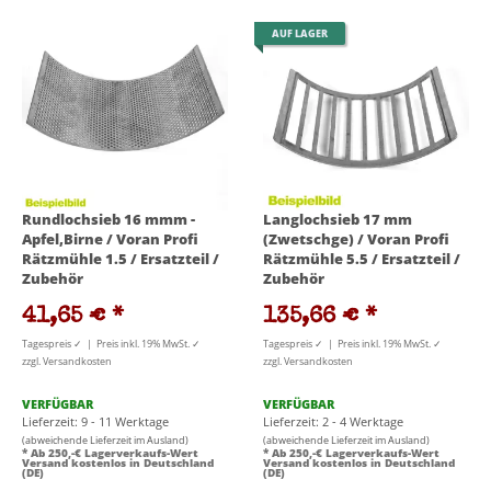
AUF LAGER
Rundlochsieb 16 mmm -
Langlochsieb 17 mm
Apfel,Birne / Voran Profi
(Zwetschge) / Voran Profi
Rätzmühle 1.5 / Ersatzteil /
Rätzmühle 5.5 / Ersatzteil /
Zubehör
Zubehör
41,65 €
*
135,66 €
*
Tagespreis ✓ | Preis inkl. 19% MwSt. ✓
Tagespreis ✓ | Preis inkl. 19% MwSt. ✓
zzgl. Versandkosten
zzgl. Versandkosten
VERFÜGBAR
VERFÜGBAR
Lieferzeit: 9 - 11 Werktage
Lieferzeit: 2 - 4 Werktage
(abweichende Lieferzeit im Ausland)
(abweichende Lieferzeit im Ausland)
* Ab 250,-€ Lagerverkaufs-Wert
* Ab 250,-€ Lagerverkaufs-Wert
Versand kostenlos in Deutschland
Versand kostenlos in Deutschland
(DE)
(DE)