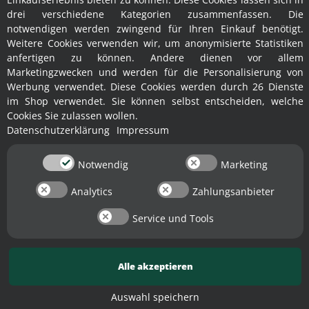
drei verschiedene Kategorien zusammenfassen. Die
Tagespreis ✓ | Preis inkl. 19% MwSt. ✓
Tagespreis ✓ | Preis inkl. 19% MwSt. ✓
zzgl. Versandkosten
zzgl. Versandkosten
notwendigen werden zwingend für Ihren Einkauf benötigt.
Weitere Cookies verwenden wir, um anonymisierte Statistiken
VERFÜGBAR
VERFÜGBAR
anfertigen zu können. Andere dienen vor allem
Lieferzeit: 2 - 4 Werktage
Lieferzeit: 6 - 8 Werktage
Marketingzwecken und werden für die Personalisierung von
(abweichende Lieferzeit im Ausland)
(abweichende Lieferzeit im Ausland)
* Ab 250,-€ Lagerverkaufs-Wert
* Ab 250,-€ Lagerverkaufs-Wert
Werbung verwendet. Diese Cookies werden durch 26 Dienste
Versand kostenlos in Deutschland
Versand kostenlos in Deutschland
(DE)
(DE)
im Shop verwendet. Sie können selbst entscheiden, welche
Cookies Sie zulassen wollen.
Datenschutzerklärung
Impressum
Notwendig
Marketing
Analytics
Zahlungsanbieter
✕
Service und Tools
Alle akzeptieren
Rundlochsieb 12 mmm /
Rundlochsieb 14 mm /
Auswahl speichern
Voran Profi Rätzmühle 2.2 /
Voran Profi Rätzmühle 5.5 /