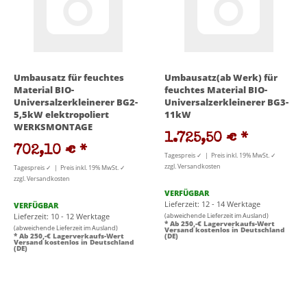
Umbausatz für feuchtes
Umbausatz(ab Werk) für
Material BIO-
feuchtes Material BIO-
Universalzerkleinerer BG2-
Universalzerkleinerer BG3-
5,5kW elektropoliert
11kW
WERKSMONTAGE
1.725,50 €
*
702,10 €
*
Tagespreis ✓ | Preis inkl. 19% MwSt. ✓
zzgl. Versandkosten
Tagespreis ✓ | Preis inkl. 19% MwSt. ✓
zzgl. Versandkosten
VERFÜGBAR
Lieferzeit: 12 - 14 Werktage
VERFÜGBAR
Lieferzeit: 10 - 12 Werktage
(abweichende Lieferzeit im Ausland)
* Ab 250,-€ Lagerverkaufs-Wert
(abweichende Lieferzeit im Ausland)
Versand kostenlos in Deutschland
* Ab 250,-€ Lagerverkaufs-Wert
(DE)
Versand kostenlos in Deutschland
(DE)