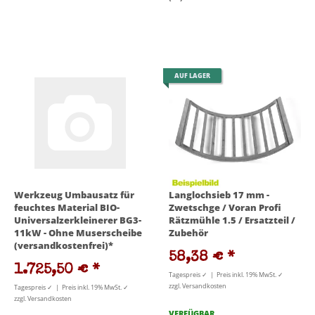
AUF LAGER
Werkzeug Umbausatz für
Langlochsieb 17 mm -
feuchtes Material BIO-
Zwetschge / Voran Profi
Universalzerkleinerer BG3-
Rätzmühle 1.5 / Ersatzteil /
11kW - Ohne Muserscheibe
Zubehör
(versandkostenfrei)*
58,38 €
*
1.725,50 €
*
Tagespreis ✓ | Preis inkl. 19% MwSt. ✓
zzgl. Versandkosten
Tagespreis ✓ | Preis inkl. 19% MwSt. ✓
zzgl. Versandkosten
VERFÜGBAR