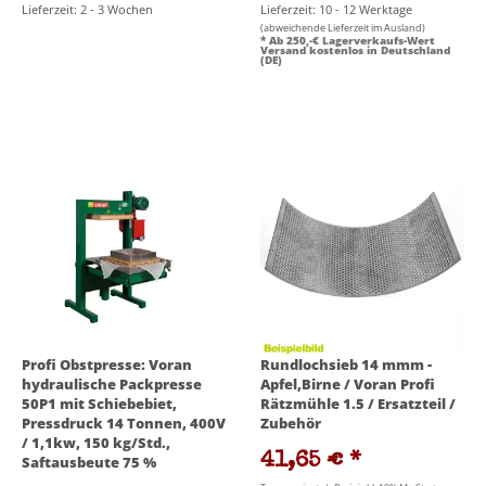
Lieferzeit: 2 - 3 Wochen
Lieferzeit: 10 - 12 Werktage
(abweichende Lieferzeit im Ausland)
* Ab 250,-€ Lagerverkaufs-Wert
Versand kostenlos in Deutschland
(DE)
Profi Obstpresse: Voran
Rundlochsieb 14 mmm -
hydraulische Packpresse
Apfel,Birne / Voran Profi
50P1 mit Schiebebiet,
Rätzmühle 1.5 / Ersatzteil /
Pressdruck 14 Tonnen, 400V
Zubehör
/ 1,1kw, 150 kg/Std.,
41,65 €
*
Saftausbeute 75 %