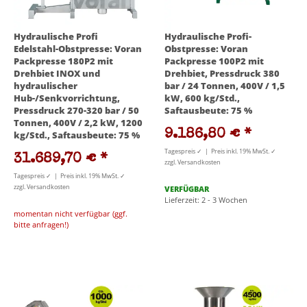
Hydraulische Profi
Hydraulische Profi-
Edelstahl-Obstpresse: Voran
Obstpresse: Voran
Packpresse 180P2 mit
Packpresse 100P2 mit
Drehbiet INOX und
Drehbiet, Pressdruck 380
hydraulischer
bar / 24 Tonnen, 400V / 1,5
Hub-/Senkvorrichtung,
kW, 600 kg/Std.,
Pressdruck 270-320 bar / 50
Saftausbeute: 75 %
Tonnen, 400V / 2,2 kW, 1200
9.186,80 €
*
kg/Std., Saftausbeute: 75 %
Tagespreis ✓ | Preis inkl. 19% MwSt. ✓
31.689,70 €
*
zzgl. Versandkosten
Tagespreis ✓ | Preis inkl. 19% MwSt. ✓
zzgl. Versandkosten
VERFÜGBAR
Lieferzeit: 2 - 3 Wochen
momentan nicht verfügbar (ggf.
bitte anfragen!)